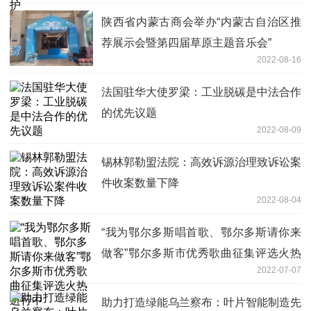
陕西省内蒙古商会举办“内蒙古自治区推
荐展示会暨第四届草原主题音乐会”
2022-08-16
法国驻华大使罗梁：工业脱碳是中法合作
的优先议题
2022-08-09
锡林郭勒盟法院：高效诉源治理致诉讼案
件收案数量下降
2022-08-04
“我为鄂尔多斯唱首歌、鄂尔多斯请你来
做客”鄂尔多斯市优秀歌曲征集评选火热
2022-07-07
进行中
助力打造绿能乌兰察布：叶片智能制造先