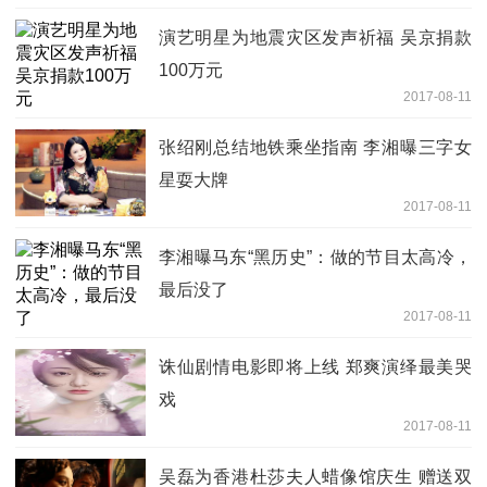
演艺明星为地震灾区发声祈福 吴京捐款
100万元
2017-08-11
张绍刚总结地铁乘坐指南 李湘曝三字女
星耍大牌
2017-08-11
李湘曝马东“黑历史”：做的节目太高冷，
最后没了
2017-08-11
诛仙剧情电影即将上线 郑爽演绎最美哭
戏
2017-08-11
吴磊为香港杜莎夫人蜡像馆庆生 赠送双