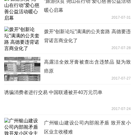
“旅游扶贫 尧山在行动”爱心慈善公益活动
暖心启幕
2017-07-31
拨开“创新论坛”满满的公关套路 高德要违
背诺言商业化了
2017-07-28
高露洁全效牙膏被查出含违禁品 疑为致
癌原
2017-07-27
诱骗消费者进行交易 中国联通被开40万元罚单
2017-07-24
广州银山建设公司内部闹矛盾 致开发小
区业主收楼难