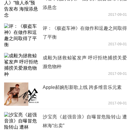
添悬念
2017-09-01
评：《极盗车神》在做作和逗趣之间取得
了平衡
2017-09-01
成毅为拯救鲸鲨发声 呼吁拒绝捕捞关爱
濒危物种
2017-09-01
Apple郝婉彤新歌上线 跨多维音乐元素
2017-09-01
沙宝亮《超强音浪》自曝冒危险转山 遭
林海“出卖”