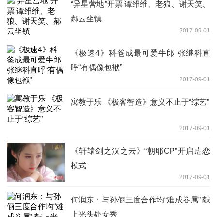
“异星营地”开票 谭维维、老狼、谢天笑、
郝云坐镇
2017-09-01
《极速4》科爸成最可爱牛郎 张继科直
呼“有偶像包袱”
2017-09-01
寓教于乐 《极客智造》意义不止于“综艺”
2017-09-01
《轩辕剑之汉之云》“朝耶CP”开启虐恋
模式
2017-09-01
何润东：与孙俪三度合作均“难成眷属” 献
上光头处女秀