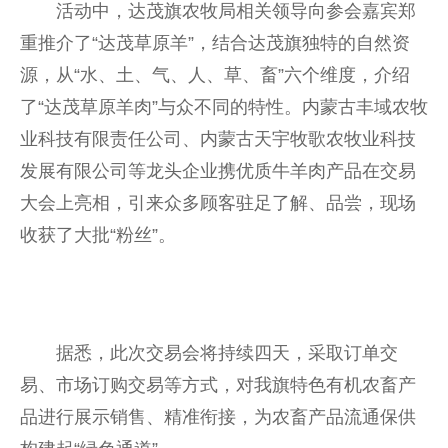
活动中，达茂旗农牧局相关
领导
向参会嘉宾郑
重推介了“达茂草原羊”，结合达茂旗独特的自然资
源，从“水、土、气、人、草、畜”六个维度，介绍
了“达茂草原羊肉”与众不同的特
性
。内蒙古丰域农牧
业科技有限责任公司、内蒙古天宇牧歌农牧业科技
发展有限公司等龙头企业携优质牛羊肉产品在
交易
大会上亮相，引来众多顾客驻足了解、品尝，现场
收获了大批“粉丝”。
据悉，此次
交易
会将持续四天，采取订单
交
易
、市场订购
交易
等方式，对我旗特色有机农畜产
品进行展示销售、精准衔接，为农畜产品流通保供